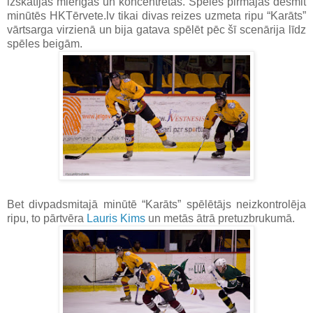
izskatījās mierīgas un koncentrētas. Spēles pirmajās desmit
minūtēs HKTērvete.lv tikai divas reizes uzmeta ripu “Karāts”
vārtsarga virzienā un bija gatava spēlēt pēc šī scenārija līdz
spēles beigām.
Bet divpadsmitajā minūtē “Karāts” spēlētājs neizkontrolēja
ripu, to pārtvēra
Lauris Kims
un metās ātrā pretuzbrukumā.