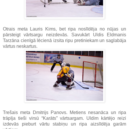
Otrais meta Lauris Kims, bet ripa noslīdēja no nūjas un
pārsteigt vārtsargu neizdevās. Savukārt Uldis Eldmanis
Tarzāna cienīgā lēcienā izsita ripu pretiniekam un saglabāja
vārtus neskartus.
Trešais meta Dmitrijs Panovs. Metiens nesanāca un ripa
trāpīja tieši virsū “Karāts” vārtsargam. Uldim kārtējo reizi
izdevās pieburt vārtu stabiņu un ripa aizslīdēja garām