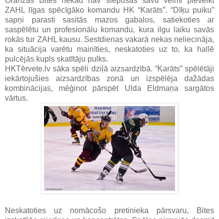
Oranžās Bites nekad nav slēpušas savu vēlmi pieveikt
ZAHL līgas spēcīgāko komandu HK “Karāts”. “Dīķu puiku”
sapņi parasti sasitās mazos gabalos, satiekoties ar
saspēlētu un profesionālu komandu, kura ilgu laiku savās
rokās tur ZAHL kausu. Sestdienas vakarā nekas neliecināja,
ka situācija varētu mainīties, neskatoties uz to, ka hallē
pulcējās kupls skatītāju pulks.
HKTērvete.lv sāka spēli dziļā aizsardzībā. “Karāts” spēlētāji
iekārtojušies aizsardzības zonā un izspēlēja dažādas
kombinācijas, mēģinot pārspēt Ulda Eldmaņa sargātos
vārtus.
Neskatoties uz nomācošo pretinieka pārsvaru, Bites