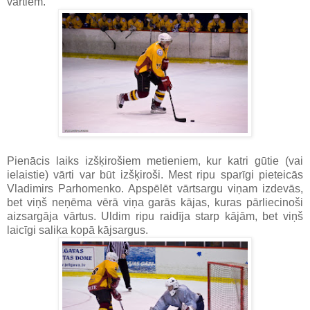
vārtiem.
Pienācis laiks izšķirošiem metieniem, kur katri gūtie (vai
ielaistie) vārti var būt izšķiroši. Mest ripu sparīgi pieteicās
Vladimirs Parhomenko. Apspēlēt vārtsargu viņam izdevās,
bet viņš neņēma vērā viņa garās kājas, kuras pārliecinoši
aizsargāja vārtus. Uldim ripu raidīja starp kājām, bet viņš
laicīgi salika kopā kājsargus.