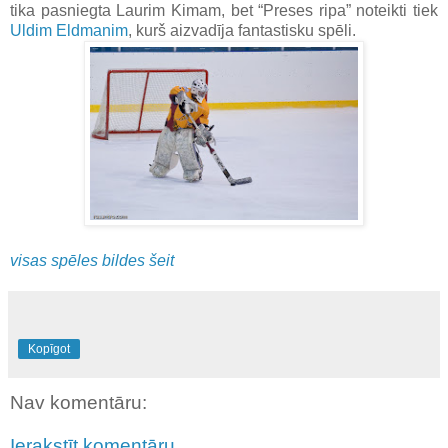
tika pasniegta Laurim Kimam, bet “Preses ripa” noteikti tiek
Uldim Eldmanim
, kurš aizvadīja fantastisku spēli.
visas spēles bildes šeit
Kopīgot
Nav komentāru:
Ierakstīt komentāru