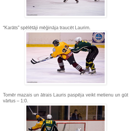
“Karāts” spēlētāji mēģināja traucēt Laurim.
Tomēr mazais un ātrais Lauris paspēja veikt metienu un gūt
vārtus – 1:0.