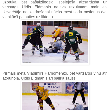
uzbruka, bet pašaizliedzīgi spēlējošā aizsardzība un
vārtsargs Uldis Eldmanis neļāva rezultātam mainīties.
Uzvarētāja noskaidrošanai nācās mest soda metienus (vai
vienkārši paļauties uz likteni).
Pirmais meta Vladimirs Parhomenko, bet vārtsargs viņu ātri
atbruņoja. Uldis Eldmanis arī palika sauss.