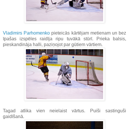
Vladimirs Parhomenko
pieteicās kārtējam metienam un bez
īpašas izspēles raidīja ripu tuvākā stūrī. Prieka balsis,
pieskandināja halli, paziņojot par gūtiem vārtiem.
Tagad atlika vien neielaist vārtus. Puiši sastinguši
gaidīšanā.