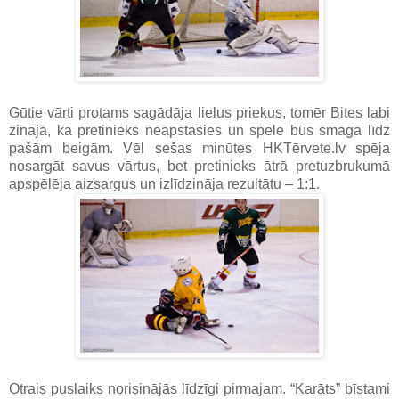
Gūtie vārti protams sagādāja lielus priekus, tomēr Bites labi
zināja, ka pretinieks neapstāsies un spēle būs smaga līdz
pašām beigām. Vēl sešas minūtes HKTērvete.lv spēja
nosargāt savus vārtus, bet pretinieks ātrā pretuzbrukumā
apspēlēja aizsargus un izlīdzināja rezultātu – 1:1.
Otrais puslaiks norisinājās līdzīgi pirmajam. “Karāts” bīstami