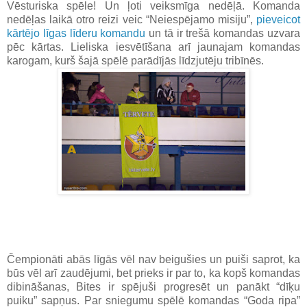
Vēsturiska spēle! Un ļoti veiksmīga nedēļā. Komanda
nedēļas laikā otro reizi veic “Neiespējamo misiju”,
pieveicot
kārtējo līgas līderu komandu
un tā ir trešā komandas uzvara
pēc kārtas. Lieliska iesvētīšana arī jaunajam komandas
karogam, kurš šajā spēlē parādījās līdzjutēju tribīnēs.
Čempionāti abās līgās vēl nav beigušies un puiši saprot, ka
būs vēl arī zaudējumi, bet prieks ir par to, ka kopš komandas
dibināšanas, Bites ir spējuši progresēt un panākt “dīķu
puiku” sapņus. Par sniegumu spēlē komandas “Goda ripa”