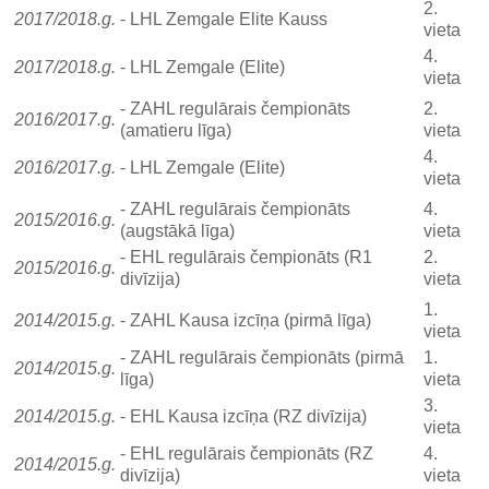
2.
2017/2018.g.
- LHL Zemgale Elite Kauss
vieta
4.
2017/2018.g.
- LHL Zemgale (Elite)
vieta
- ZAHL regulārais čempionāts
2.
2016/2017.g.
(amatieru līga)
vieta
4.
2016/2017.g.
- LHL Zemgale (Elite)
vieta
- ZAHL regulārais čempionāts
4.
2015/2016.g.
(augstākā līga)
vieta
- EHL regulārais čempionāts (R1
2.
2015/2016.g.
divīzija)
vieta
1.
2014/2015.g.
- ZAHL Kausa izcīņa (pirmā līga)
vieta
- ZAHL regulārais čempionāts (pirmā
1.
2014/2015.g.
līga)
vieta
3.
2014/2015.g.
- EHL Kausa izcīņa (RZ divīzija)
vieta
- EHL regulārais čempionāts (RZ
4.
2014/2015.g.
divīzija)
vieta