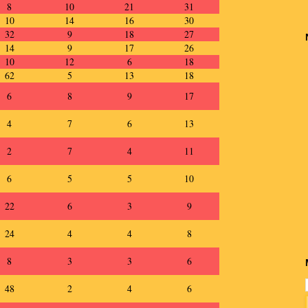
8
10
21
31
10
14
16
30
32
9
18
27
14
9
17
26
10
12
6
18
62
5
13
18
6
8
9
17
4
7
6
13
2
7
4
11
6
5
5
10
22
6
3
9
24
4
4
8
8
3
3
6
48
2
4
6