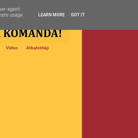
user-agent
erate usage
LEARN MORE
GOT IT
Video
Atbalstītāji