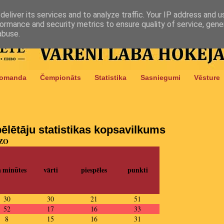
eliver its services and to analyze traffic. Your IP address and 
ormance and security metrics to ensure quality of service, gen
abuse.
omanda
Čempionāts
Statistika
Sasniegumi
Vēsture
ēlētāju statistikas kopsavilkums
OZO
a minūtes
vārti
piespēles
punkti
30
30
21
51
52
17
16
33
8
15
16
31