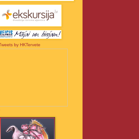
Tweets by HKTervete
-