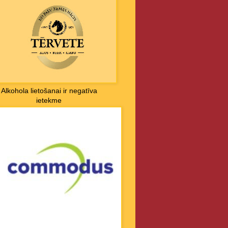
Alkohola lietošanai ir negatīva
ietekme