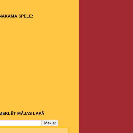
NĀKAMĀ SPĒLE:
MEKLĒT MĀJAS LAPĀ