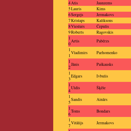
4
Atis
Jaunzems
5
Lauris
Kims
6
Sergejs
Jermakovs
7
Kristaps
Kaliksons
8
Viesturs
Čepulis
9
Roberts
Ragovskis
1
Artis
Pabērzs
0
1
Vladimirs
Parhomenko
1
1
Jānis
Paškausks
2
1
Edgars
Ivbulis
3
1
Uldis
Šķēle
4
1
Sandis
Ainārs
5
1
Toms
Bondars
6
1
Vitālijs
Jermakovs
7