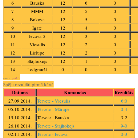
6
Bauska
12
6
0
7
MMM
12
5
0
8
Bokova
12
5
0
9
Igate
12
4
0
10
Iecava-2
12
3
0
11
Viesulis
12
2
0
12
Lielupe
12
2
0
13
Stājhokejs
12
1
0
14
Ledgrauži
0
0
0
Avots:
zahl.lv
Spēļu rezultāti pirmā kārtā
Datums
Komandas
Rezultāts
27.09.2014.
Tērvete - Viesulis
6:0
05.10.2014.
Tērvete - Mārupe
0-4
19.10.2014.
Tērvete - Bauska
3-2
26.10.2014.
Tērvete - Stājhokejs
9-0
02.11.2014.
Tērvete - Iecava
0-3