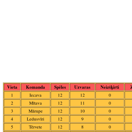
Vieta
Komanda
Spēles
Uzvaras
Neizšķirti
1
Iecava
12
12
0
2
Mītava
12
11
0
3
Mārupe
12
10
0
4
Ledusvīri
12
9
0
5
Tērvete
12
8
0