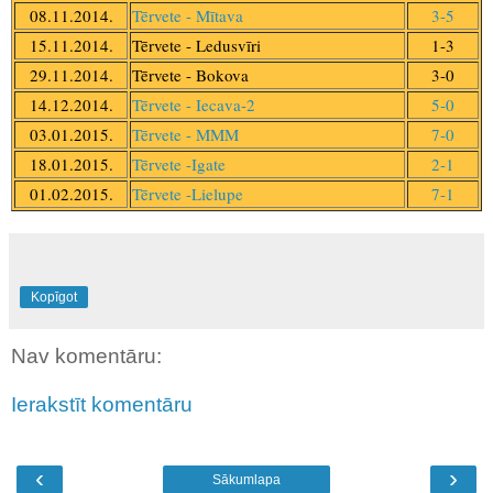
08.11.2014.
Tērvete - Mītava
3-5
15.11.2014.
Tērvete - Ledusvīri
1-3
29.11.2014.
Tērvete - Bokova
3-0
14.12.2014.
Tērvete - Iecava-2
5-0
03.01.2015.
Tērvete - MMM
7-0
18.01.2015.
Tērvete -Igate
2-1
01.02.2015.
Tērvete -Lielupe
7-1
Kopīgot
Nav komentāru:
Ierakstīt komentāru
‹
›
Sākumlapa