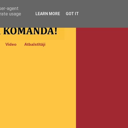
user-agent
erate usage
LEARN MORE
GOT IT
Video
Atbalstītāji