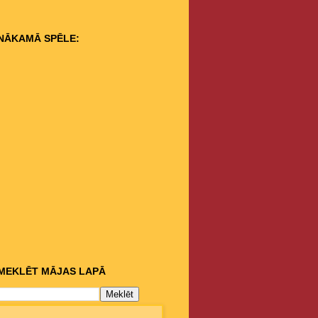
NĀKAMĀ SPĒLE:
MEKLĒT MĀJAS LAPĀ