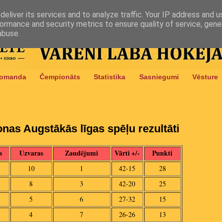
eliver its services and to analyze traffic. Your IP address and 
ormance and security metrics to ensure quality of service, gen
abuse.
omanda
Čempionāts
Statistika
Sasniegumi
Vēsture
as Augstākās līgas spēļu rezultāti
s
Uzvaras
Zaudējumi
Vārti +/-
Punkti
10
1
42-15
28
8
3
42-20
25
5
6
27-32
15
4
7
26-26
13