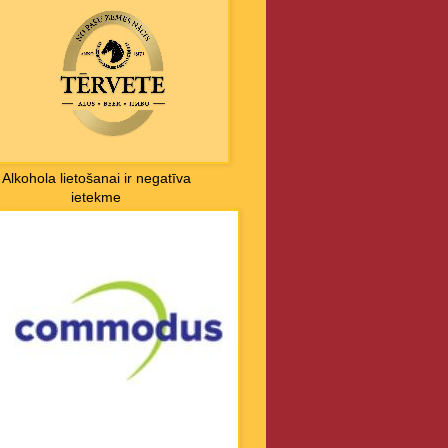
Alkohola lietošanai ir negatīva
ietekme