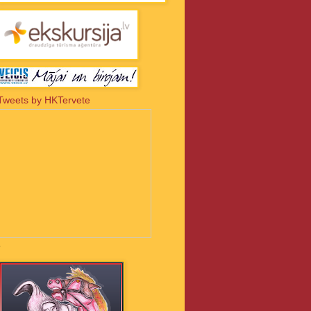
Tweets by HKTervete
-