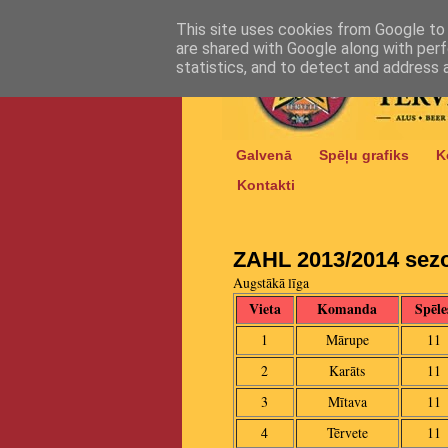
This site uses cookies from Google to d
are shared with Google along with perf
statistics, and to detect and address 
Galvenā
Spēļu grafiks
K
Kontakti
ZAHL 2013/2014 sezon
Augstākā līga
Vieta
Komanda
Spēle
1
Mārupe
11
2
Karāts
11
3
Mītava
11
4
Tērvete
11