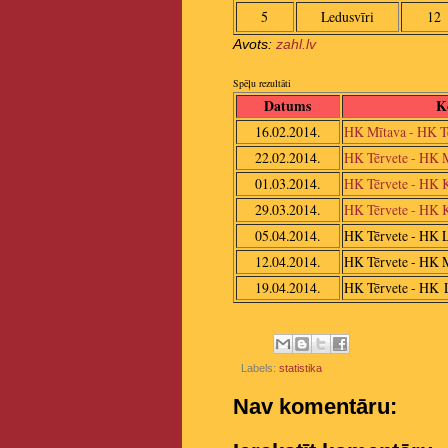
5
Ledusvīri
12
Avots:
zahl.lv
Spēļu rezultāti
Datums
K
16.02.2014.
HK Mītava - HK T
22.02.2014.
HK Tērvete - HK 
01.03.2014.
HK Tērvete - HK K
29.03.2014.
HK Tērvete - HK K
05.04.2014.
HK Tērvete - HK L
12.04.2014.
HK Tērvete - HK 
19.04.2014.
HK Tērvete - HK
Labels:
statistika
Nav komentāru: