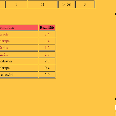
1
11
14-58
3
omandas
Rezultāts
ērvete
2:4
Mārupe
3:4
arāts
1:2
arāts
2:3
edusvīri
9:3
Mārupe
0:4
Ledusvīri
5:0