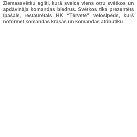
Ziemassvētku eglīti, kurā sveica viens otru svētkos un
apdāvināja komandas biedrus. Svētkos tika prezentēts
īpašais, restaurētais HK “Tērvete” velosipēds, kurš
noformēt komandas krāsās un komandas atribūtiku.