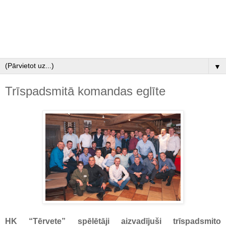
▼
Trīspadsmitā komandas eglīte
HK “Tērvete” spēlētāji aizvadījuši trīspadsmito