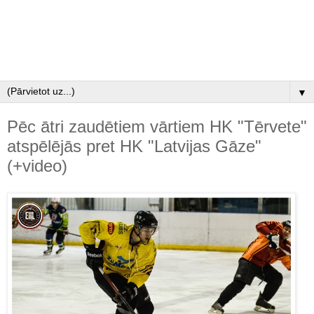
▼
Pēc ātri zaudētiem vārtiem HK "Tērvete"
atspēlējās pret HK "Latvijas Gāze"
(+video)