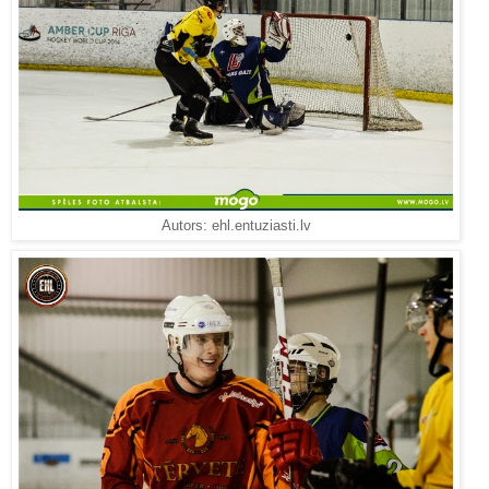
Autors: ehl.entuziasti.lv