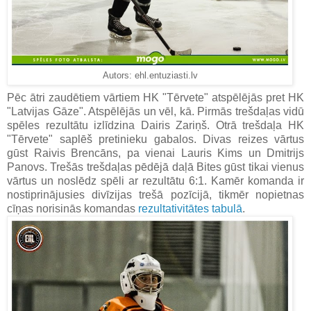
Autors: ehl.entuziasti.lv
Pēc ātri zaudētiem vārtiem HK "Tērvete" atspēlējās pret HK
"Latvijas Gāze". Atspēlējās un vēl, kā. Pirmās trešdaļas vidū
spēles rezultātu izlīdzina Dairis Zariņš. Otrā trešdaļa HK
"Tērvete" saplēš pretinieku gabalos. Divas reizes vārtus
gūst Raivis Brencāns, pa vienai Lauris Kims un Dmitrijs
Panovs. Trešās trešdaļas pēdējā daļā Bites gūst tikai vienus
vārtus un noslēdz spēli ar rezultātu 6:1. Kamēr komanda ir
nostiprinājusies divīzijas trešā pozīcijā, tikmēr nopietnas
cīņas norisinās komandas
rezultativitātes tabulā
.