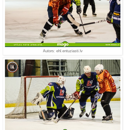
Autors: ehl.entuziasti.lv