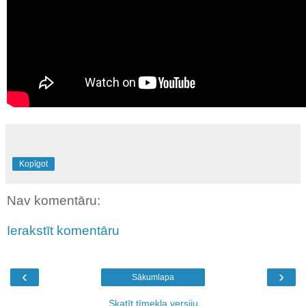
Kopīgot
Nav komentāru:
Ierakstīt komentāru
‹
›
Sākumlapa
Skatīt tīmekļa versiju