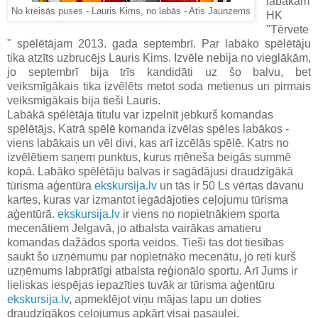
labākam
No kreisās puses - Lauris Kims, no labās - Atis Jaunzems
HK
"Tērvete
" spēlētājam 2013. gada septembrī. Par labāko spēlētāju
tika atzīts uzbrucējs Lauris Kims. Izvēle nebija no vieglākām,
jo septembrī bija trīs kandidāti uz šo balvu, bet
veiksmīgākais tika izvēlēts metot soda metienus un pirmais
veiksmīgākais bija tieši Lauris.
Labākā spēlētāja titulu var izpelnīt jebkurš komandas
spēlētājs. Katrā spēlē komanda izvēlas spēles labākos -
viens labākais un vēl divi, kas arī izcēlās spēlē. Katrs no
izvēlētiem saņem punktus, kurus mēneša beigās summē
kopā. Labāko spēlētāju balvas ir sagādājusi draudzīgākā
tūrisma aģentūra
ekskursija.lv
un tās ir 50 Ls vērtas dāvanu
kartes, kuras var izmantot iegādājoties ceļojumu tūrisma
aģentūrā.
ekskursija.lv
ir viens no nopietnākiem sporta
mecenātiem Jelgavā, jo atbalsta vairākas amatieru
komandas dažādos sporta veidos. Tieši tas dot tiesības
saukt šo uzņēmumu par nopietnāko mecenātu, jo reti kurš
uzņēmums labprātīgi atbalsta reģionālo sportu. Arī Jums ir
lieliskas iespējas iepazīties tuvāk ar tūrisma aģentūru
ekskursija.lv
, apmeklējot viņu mājas lapu un doties
draudzīgākos ceļojumus apkārt visai pasaulei.