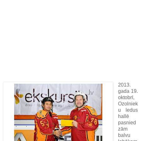
2013.
gada 19.
oktobrī,
Ozolniek
u ledus
hallē
pasnied
zām
balvu