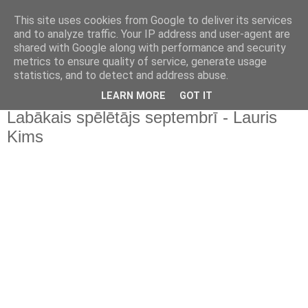
This site uses cookies from Google to deliver its services
and to analyze traffic. Your IP address and user-agent are
shared with Google along with performance and security
metrics to ensure quality of service, generate usage
statistics, and to detect and address abuse.
▼
LEARN MORE
GOT IT
Labākais spēlētājs septembrī - Lauris
Kims