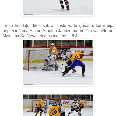
Trešo trešdaļu Bites sāk ar sesto vārtu gūšanu, kurai bija
nepieciešama Ata un Arnolda Jaunzemu precīza saspēle un
Maksima Šalājeva teicams metiens – 6:4.