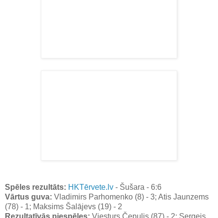
Spēles rezultāts:
HKTērvete.lv
- Šušara - 6:6
Vārtus guva:
Vladimirs Parhomenko (8) - 3; Atis Jaunzems
(78) - 1; Maksims Šalājevs (19) - 2
Rezultatīvās piespēles:
Viesturs Čepulis (87) - 2; Sergejs