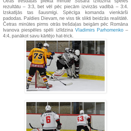
Otrās trešdaļas piektā minūtē Šušara izlīdzina spēles
rezultātu – 3:3, bet vēl pēc piecām izvirzās vadībā – 3:4.
Izskatījās tas šausmīgi. Spēcīga komanda vienkārši
padodas. Paldies Dievam, ne viss tik slikti beidzās realitātē.
Četras minūtes pirms otrās trešdaļas beigām pēc Romāna
Ivanova piespēles spēli izlīdzina
Vladimirs Parhomenko
–
4:4, panākot savu kārtējo hat-trick.