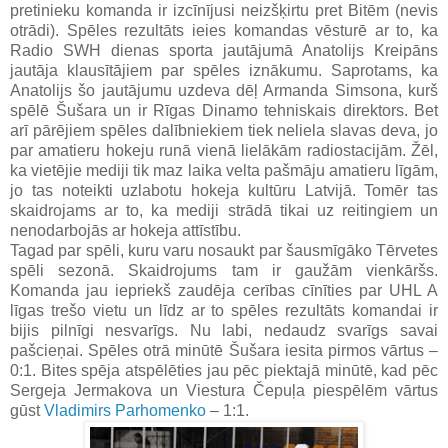
pretinieku komanda ir izcīnījusi neizšķirtu pret Bitēm (nevis
otrādi). Spēles rezultāts ieies komandas vēsturē ar to, ka
Radio SWH dienas sporta jautājumā Anatolijs Kreipāns
jautāja klausītājiem par spēles iznākumu. Saprotams, ka
Anatolijs šo jautājumu uzdeva dēļ Armanda Simsona, kurš
spēlē Šušara un ir Rīgas Dinamo tehniskais direktors. Bet
arī pārējiem spēles dalībniekiem tiek neliela slavas deva, jo
par amatieru hokeju runā vienā lielākām radiostacijām. Žēl,
ka vietējie mediji tik maz laika velta pašmāju amatieru līgām,
jo tas noteikti uzlabotu hokeja kultūru Latvijā. Tomēr tas
skaidrojams ar to, ka mediji strādā tikai uz reitingiem un
nenodarbojās ar hokeja attīstību.
Tagad par spēli, kuru varu nosaukt par šausmīgāko Tērvetes
spēli sezonā. Skaidrojums tam ir gaužām vienkāršs.
Komanda jau iepriekš zaudēja cerības cīnīties par UHL A
līgas trešo vietu un līdz ar to spēles rezultāts komandai ir
bijis pilnīgi nesvarīgs. Nu labi, nedaudz svarīgs savai
pašcieņai. Spēles otrā minūtē Šušara iesita pirmos vārtus –
0:1. Bites spēja atspēlēties jau pēc piektajā minūtē, kad pēc
Sergeja Jermakova un Viestura Čepuļa piespēlēm vārtus
gūst
Vladimirs Parhomenko
– 1:1.