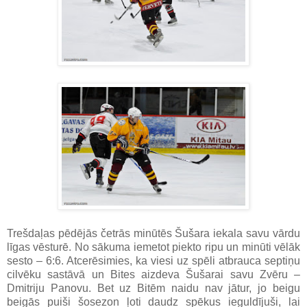
Trešdaļas pēdējās četrās minūtēs Šušara iekala savu vārdu
līgas vēsturē. No sākuma iemetot piekto ripu un minūti vēlāk
sesto – 6:6. Atcerēsimies, ka viesi uz spēli atbrauca septiņu
cilvēku sastāvā un Bites aizdeva Šušarai savu Zvēru –
Dmitriju Panovu. Bet uz Bitēm naidu nav jātur, jo beigu
beigās puiši šosezon ļoti daudz spēkus ieguldījuši, lai