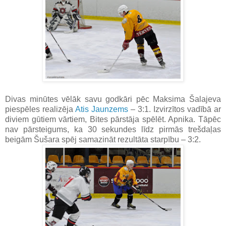
Divas minūtes vēlāk savu godkāri pēc Maksima Šalajeva
piespēles realizēja
Atis Jaunzems
– 3:1. Izvirzītos vadībā ar
diviem gūtiem vārtiem, Bites pārstāja spēlēt. Apnika. Tāpēc
nav pārsteigums, ka 30 sekundes līdz pirmās trešdaļas
beigām Šušara spēj samazināt rezultāta starpību – 3:2.