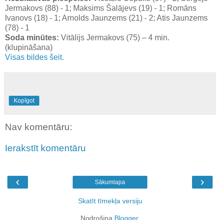
Jermakovs (88) - 1; Maksims Šalājevs (19) - 1; Romāns
Ivanovs (18) - 1; Arnolds Jaunzems (21) - 2; Atis Jaunzems
(78) - 1
Soda minūtes:
Vitālijs Jermakovs (75) – 4 min.
(klupināšana)
Visas bildes šeit.
Kopīgot
Nav komentāru:
Ierakstīt komentāru
‹
›
Sākumlapa
Skatīt tīmekļa versiju
Nodrošina
Blogger
.