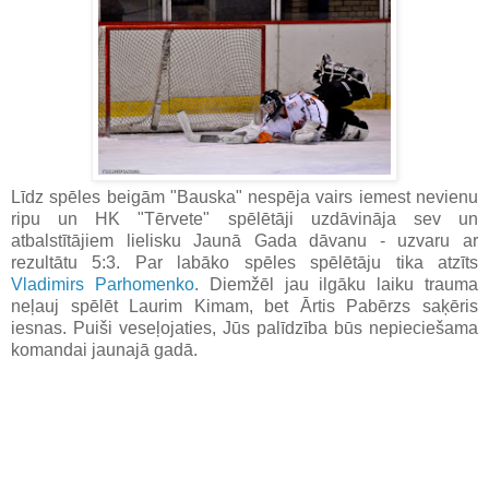
Līdz spēles beigām "Bauska" nespēja vairs iemest nevienu
ripu un HK "Tērvete" spēlētāji uzdāvināja sev un
atbalstītājiem lielisku Jaunā Gada dāvanu - uzvaru ar
rezultātu 5:3. Par labāko spēles spēlētāju tika atzīts
Vladimirs Parhomenko
. Diemžēl jau ilgāku laiku trauma
neļauj spēlēt Laurim Kimam, bet Ārtis Pabērzs saķēris
iesnas. Puiši veseļojaties, Jūs palīdzība būs nepieciešama
komandai jaunajā gadā.