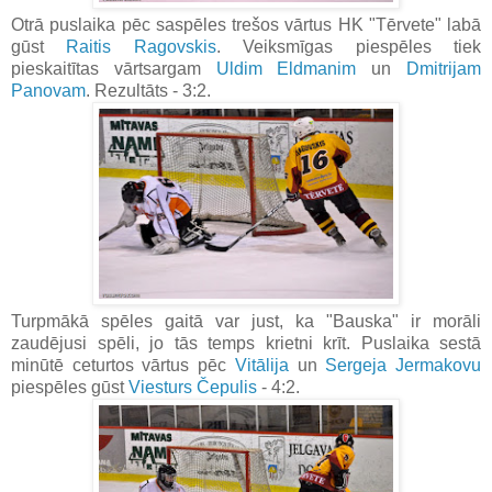
Otrā puslaika pēc saspēles trešos vārtus HK "Tērvete" labā
gūst
Raitis Ragovskis
. Veiksmīgas piespēles tiek
pieskaitītas vārtsargam
Uldim Eldmanim
un
Dmitrijam
Panovam
. Rezultāts - 3:2.
Turpmākā spēles gaitā var just, ka "Bauska" ir morāli
zaudējusi spēli, jo tās temps krietni krīt. Puslaika sestā
minūtē ceturtos vārtus pēc
Vitālija
un
Sergeja Jermakovu
piespēles gūst
Viesturs Čepulis
- 4:2.