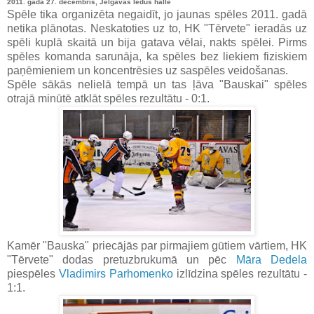
2011. gada 27. decembris, Jelgavas ledus halle
Spēle tika organizēta negaidīt, jo jaunas spēles 2011. gadā
netika plānotas. Neskatoties uz to, HK "Tērvete" ieradās uz
spēli kuplā skaitā un bija gatava vēlai, nakts spēlei. Pirms
spēles komanda sarunāja, ka spēles bez liekiem fiziskiem
paņēmieniem un koncentrēsies uz saspēles veidošanas.
Spēle sākās nelielā tempā un tas ļāva "Bauskai" spēles
otrajā minūtē atklāt spēles rezultātu - 0:1.
Kamēr "Bauska" priecājās par pirmajiem gūtiem vārtiem, HK
"Tērvete" dodas pretuzbrukumā un pēc
Māra Dedela
piespēles
Vladimirs Parhomenko
izlīdzina spēles rezultātu -
1:1.