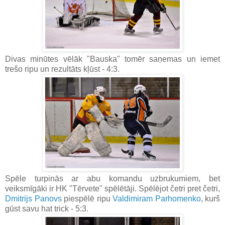
Divas minūtes vēlāk "Bauska" tomēr saņemas un iemet
trešo ripu un rezultāts kļūst - 4:3.
Spēle turpinās ar abu komandu uzbrukumiem, bet
veiksmīgāki ir HK "Tērvete" spēlētāji. Spēlējot četri pret četri,
Dmitrijs Panovs
piespēlē ripu
Valdimiram Parhomenko
, kurš
gūst savu hat trick - 5:3.