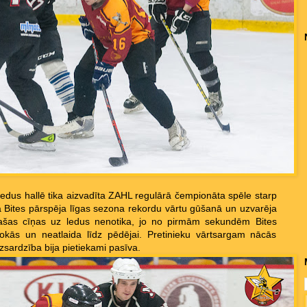
ledus hallē tika aizvadīta ZAHL regulārā čempionāta spēle starp
Bites pārspēja līgas sezona rekordu vārtu gūšanā un uzvarēja
pašas cīņas uz ledus nenotika, jo no pirmām sekundēm Bites
kās un neatlaida līdz pēdējai. Pretinieku vārtsargam nācās
sardzība bija pietiekami pasīva.