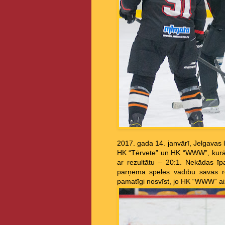
2017. gada 14. janvārī, Jelgavas 
HK “Tērvete” un HK “WWW”, kurā 
ar rezultātu – 20:1. Nekādas ī
pārņēma spēles vadību savās ro
pamatīgi nosvīst, jo HK “WWW” aiz