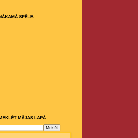
NĀKAMĀ SPĒLE:
MEKLĒT MĀJAS LAPĀ