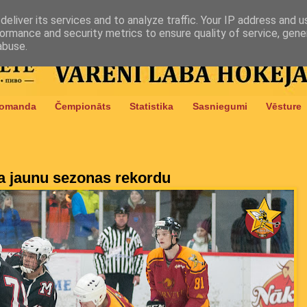
eliver its services and to analyze traffic. Your IP address and 
ormance and security metrics to ensure quality of service, gen
abuse.
omanda
Čempionāts
Statistika
Sasniegumi
Vēsture
a jaunu sezonas rekordu