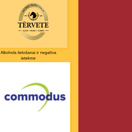
Alkohola lietošanai ir negatīva
ietekme