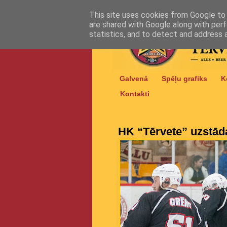
This site uses cookies from Google to d
are shared with Google along with perf
statistics, and to detect and address 
Galvenā
Spēļu grafiks
K
Kontakti
HK “Tērvete” uzstād