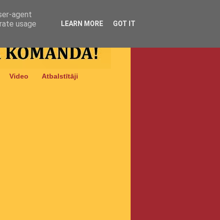
user-agent
erate usage
LEARN MORE
GOT IT
Video
Atbalstītāji