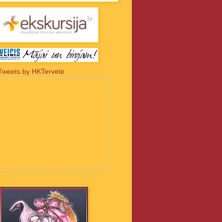
Tweets by HKTervete
-