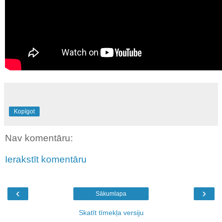
Kopīgot
Nav komentāru:
Ierakstīt komentāru
‹
›
Sākumlapa
Skatīt tīmekļa versiju