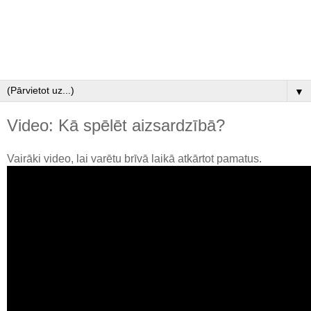
▼
Video: Kā spēlēt aizsardzībā?
Vairāki video, lai varētu brīvā laikā atkārtot pamatus.