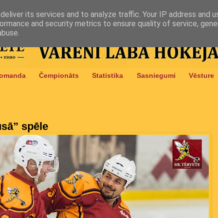
eliver its services and to analyze traffic. Your IP address and 
ormance and security metrics to ensure quality of service, gen
abuse.
omanda
Čempionāts
Statistika
Sasniegumi
Vēsture
usā” spēle