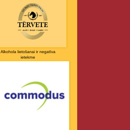
Alkohola lietošanai ir negatīva
ietekme