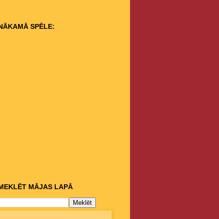
NĀKAMĀ SPĒLE:
MEKLĒT MĀJAS LAPĀ