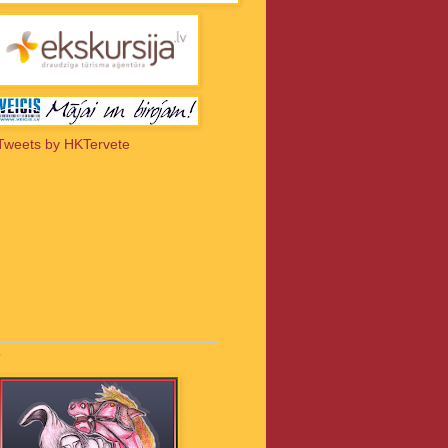
Tweets by HKTervete
-