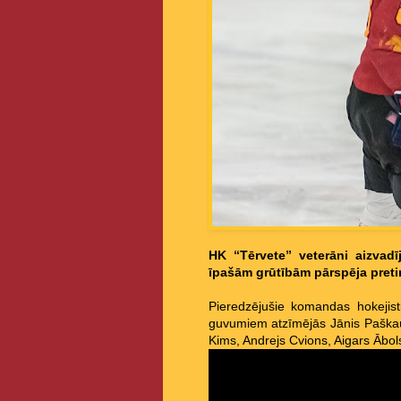
HK “Tērvete” veterāni aizvad
īpašām grūtībām pārspēja pretini
Pieredzējušie komandas hokejist
guvumiem atzīmējās Jānis Paškaus
Kims, Andrejs Cvions, Aigars Ābo