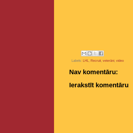
Labels:
LHL
,
Recruit
,
veterāni
,
video
Nav komentāru:
Ierakstīt komentāru