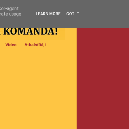
user-agent
erate usage
LEARN MORE
GOT IT
Video
Atbalstītāji