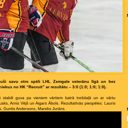
ījuši savu otro spēli LHL Zemgale veterānu līgā un bez
ekus no HK “Recruit” ar rezultātu – 3:0 (1:0; 1:0; 1:0).
i stabili guva pa vieniem vārtiem katrā trešdaļā un ar vārtu
ks, Arnis Vējš un Aigars Ābols. Rezultatīvās piespēles: Lauris
ls, Guntis Andersons, Mareks Jurāns.