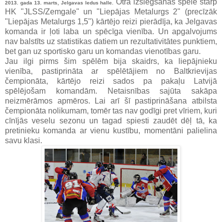
Otrā izslēgšanas spēlē starp
2013. gada 13. marts, Jelgavas ledus halle.
HK "JLSS/Zemgale" un "Liepājas Metalurgs 2" (precīzāk
"Liepājas Metalurgs 1,5") kārtējo reizi pierādīja, ka Jelgavas
komanda ir ļoti laba un spēcīga vienība. Un apgalvojums
nav balstīts uz statistikas datiem un rezultativitātes punktiem,
bet gan uz sportisko garu un komandas vienotības garu.
Jau ilgi pirms šim spēlēm bija skaidrs, ka liepājnieku
vienība, pastiprināta ar spēlētājiem no Baltkrievijas
čempionāta, kārtējo reizi sados pa pakaļu Latvijā
spēlējošam komandām. Netaisnības sajūta sakāpa
neizmērāmos apmēros. Lai arī šī pastiprināšana atbilsta
čempionāta nolikumam, tomēr tas nav godīgi pret vīriem, kuri
cīnījās veselu sezonu un tagad spiesti zaudēt dēļ tā, ka
pretinieku komanda ar vienu kustību, momentāni palielina
savu klasi.