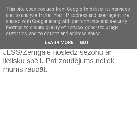
This site uses cookies from Google to deliver its services
and to analyze traffic. Your IP address and user-agent are
shared with Google along with performance and security
metrics to ensure quality of service, generate usage
statistics, and to detect and address abuse.
▼
LEARN MORE
GOT IT
JLSS/Zemgale noslēdz sezonu ar
lielisku spēli. Pat zaudējums neliek
mums raudāt.