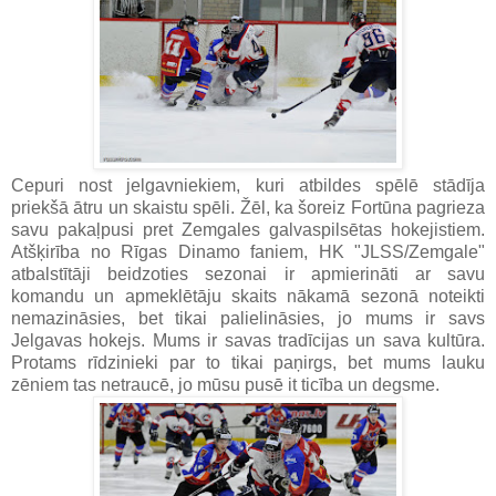
Cepuri nost jelgavniekiem, kuri atbildes spēlē stādīja
priekšā ātru un skaistu spēli. Žēl, ka šoreiz Fortūna pagrieza
savu pakaļpusi pret Zemgales galvaspilsētas hokejistiem.
Atšķirība no Rīgas Dinamo faniem, HK "JLSS/Zemgale"
atbalstītāji beidzoties sezonai ir apmierināti ar savu
komandu un apmeklētāju skaits nākamā sezonā noteikti
nemazināsies, bet tikai palielināsies, jo mums ir savs
Jelgavas hokejs. Mums ir savas tradīcijas un sava kultūra.
Protams rīdzinieki par to tikai paņirgs, bet mums lauku
zēniem tas netraucē, jo mūsu pusē it ticība un degsme.