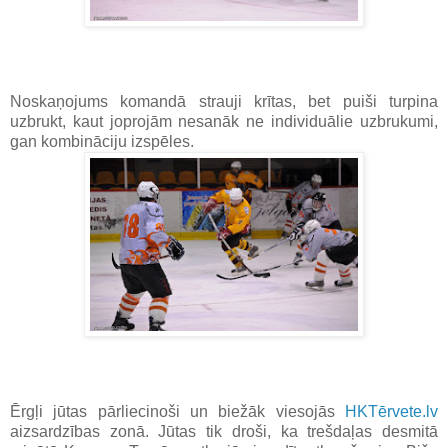
Noskaņojums komandā strauji krītas, bet puiši turpina
uzbrukt, kaut joprojām nesanāk ne individuālie uzbrukumi,
gan kombināciju izspēles.
Ērgļi jūtas pārliecinoši un biežāk viesojās
HKTērvete.lv
aizsardzības zonā. Jūtas tik droši, ka trešdaļas desmitā