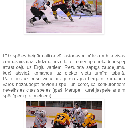
Līdz spēles beigām atlika vēl astoņas minūtes un bija visas
cerības vismaz izlīdzināt rezultātu. Tomēr ripa nekādi nespēj
atrast ceļu uz Ērgļu vārtiem. Rezultātā sāpīgs zaudējums,
kurš atsviež komandu uz piekto vietu turnīra tabulā.
Pacelties uz trešo vietu līdz pirmā apļa beigām, komanda
varēs nezaudējot nevienu spēli un cerot, ka konkurentiem
neveiksies citās spēlēs (īpaši Mārupei, kurai jāspēlē ar trim
spēcīgiem pretiniekiem).