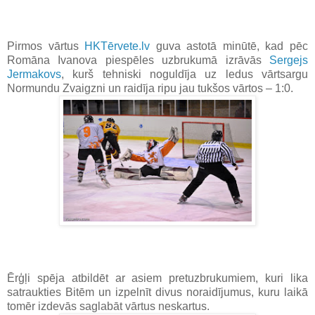
Pirmos vārtus
HKTērvete.lv
guva astotā minūtē, kad pēc
Romāna Ivanova piespēles uzbrukumā izrāvās
Sergejs
Jermakovs
, kurš tehniski noguldīja uz ledus vārtsargu
Normundu Zvaigzni un raidīja ripu jau tukšos vārtos – 1:0.
Ērģļi spēja atbildēt ar asiem pretuzbrukumiem, kuri lika
satraukties Bitēm un izpelnīt divus noraidījumus, kuru laikā
tomēr izdevās saglabāt vārtus neskartus.