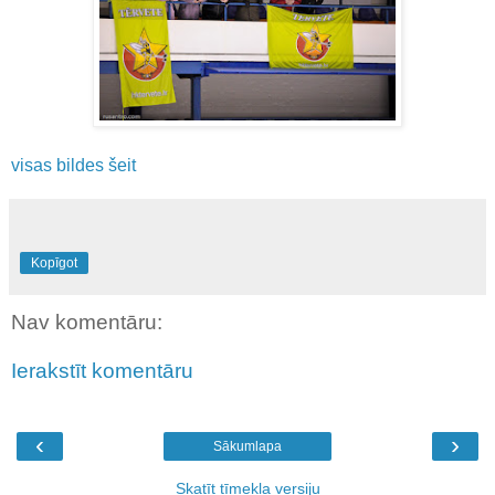
visas bildes šeit
Kopīgot
Nav komentāru:
Ierakstīt komentāru
‹
›
Sākumlapa
Skatīt tīmekļa versiju