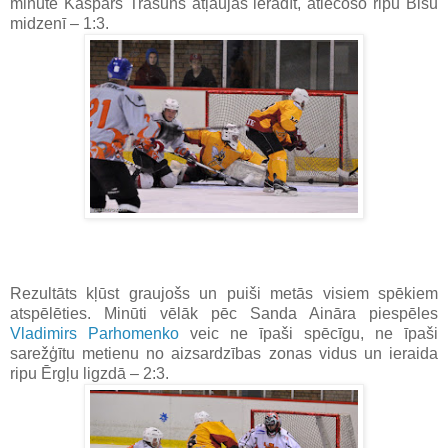
minūtē Kaspars Trasūns atļaujās ieradīt, atlecošo ripu Bišu
midzenī – 1:3.
Rezultāts kļūst graujošs un puiši metās visiem spēkiem
atspēlēties. Minūti vēlāk pēc Sanda Aināra piespēles
Vladimirs Parhomenko
veic ne īpaši spēcīgu, ne īpaši
sarežģītu metienu no aizsardzības zonas vidus un ieraida
ripu Ērgļu ligzdā – 2:3.