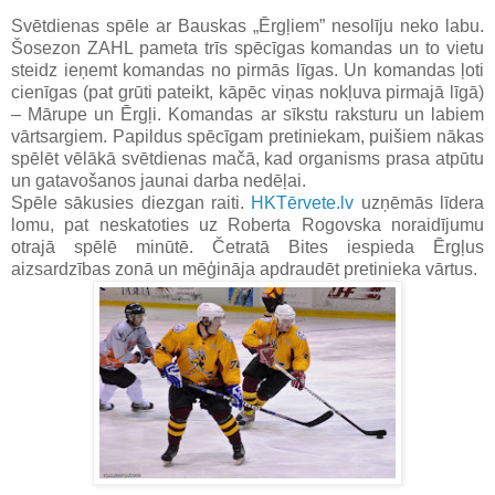
Svētdienas spēle ar Bauskas „Ērgļiem” nesolīju neko labu.
Šosezon ZAHL pameta trīs spēcīgas komandas un to vietu
steidz ieņemt komandas no pirmās līgas. Un komandas ļoti
cienīgas (pat grūti pateikt, kāpēc viņas nokļuva pirmajā līgā)
– Mārupe un Ērgļi. Komandas ar sīkstu raksturu un labiem
vārtsargiem. Papildus spēcīgam pretiniekam, puišiem nākas
spēlēt vēlākā svētdienas mačā, kad organisms prasa atpūtu
un gatavošanos jaunai darba nedēļai.
Spēle sākusies diezgan raiti.
HKTērvete.lv
uzņēmās līdera
lomu, pat neskatoties uz Roberta Rogovska noraidījumu
otrajā spēlē minūtē. Četratā Bites iespieda Ērgļus
aizsardzības zonā un mēģināja apdraudēt pretinieka vārtus.