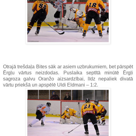
Otrajā trešdaļa Bites sāk ar asiem uzbrukumiem, bet pārspēt
Ērgļu vārtus neizdodas. Puslaika septītā minūtē Ērgļi
sagroza galvu Oranžo aizsardzībai, līdz nepaliek divatā
vārtu priekšā un apspēlē Uldi Eldmani – 1:2.