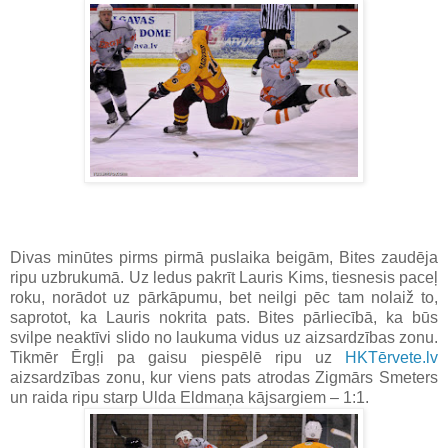
Divas minūtes pirms pirmā puslaika beigām, Bites zaudēja
ripu uzbrukumā. Uz ledus pakrīt Lauris Kims, tiesnesis paceļ
roku, norādot uz pārkāpumu, bet neilgi pēc tam nolaiž to,
saprotot, ka Lauris nokrita pats. Bites pārliecībā, ka būs
svilpe neaktīvi slido no laukuma vidus uz aizsardzības zonu.
Tikmēr Ērgļi pa gaisu piespēlē ripu uz
HKTērvete.lv
aizsardzības zonu, kur viens pats atrodas Zigmārs Smeters
un raida ripu starp Ulda Eldmaņa kājsargiem – 1:1.