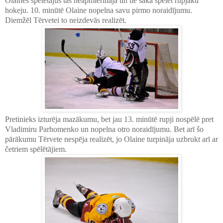
Olaines spēlētājus tas neapmierināja un tie sāka spēlēt rupjāku
hokeju. 10. minūtē Olaine nopelna savu pirmo noraidījumu.
Diemžēl Tērvetei to neizdevās realizēt.
Pretinieks izturēja mazākumu, bet jau 13. minūtē rupji nospēlē pret
Vladimiru Parhomenko un nopelna otro noraidījumu. Bet arī šo
pārākumu Tērvete nespēja realizēt, jo Olaine turpināja uzbrukt arī ar
četriem spēlētājiem.