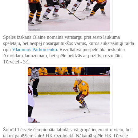
Spēles izskaņā Olaine nomaina vārtsargu pret sesto laukuma
spēlētāju, bet nespēj nosargāt tukšos vārtus, kuros aukstasinīgi raida
ripu
Vladimirs Parhomenko
. Rezultatīvā piespēlē tika ieskaitīta
Arnoldam Jaunzemam, bet spēle beidzās ar pozitīvu rezultātu
Tērvetei - 3:1.
Šobrīd Tērvete čempionāta tabulā savā grupā ieņem otru vietu, bet
tai uz papēžiem spiež HK Ozolnieki. Nākamā spēle HK Tērvete