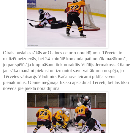
Otrais puslaiks sākās ar Olaines ceturto noraidījumu. Tērvetei to
realizēt neizdevās, bet 24. minūtē komanda pati nonāk mazākumā,
jo par spēlētāja klupināšanu tiek noraidīts Vitālijs Jermakovs. Olaine
jau sāka manāmi piekust un izmantot savu vairākumu nespēja, jo
Tērvetes vārtsargs Vladimirs Kačanovs teicami pildīja savus
pienākumus. Olaine mēģināja fiziski apstādināt Tērveti, bet tas tikai
noveda pie piektā noraidījuma.