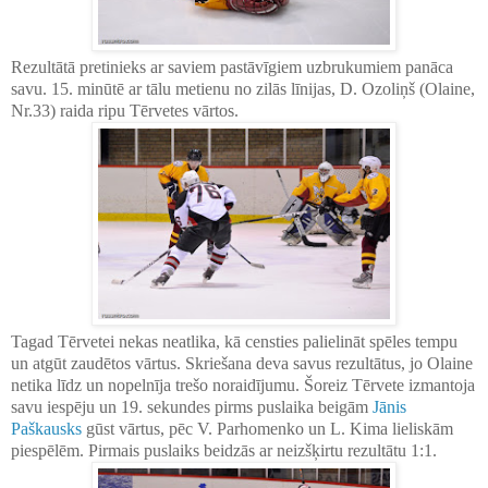
Rezultātā pretinieks ar saviem pastāvīgiem uzbrukumiem panāca
savu. 15. minūtē ar tālu metienu no zilās līnijas, D. Ozoliņš (Olaine,
Nr.33) raida ripu Tērvetes vārtos.
Tagad Tērvetei nekas neatlika, kā censties palielināt spēles tempu
un atgūt zaudētos vārtus. Skriešana deva savus rezultātus, jo Olaine
netika līdz un nopelnīja trešo noraidījumu. Šoreiz Tērvete izmantoja
savu iespēju un 19. sekundes pirms puslaika beigām
Jānis
Paškausks
gūst vārtus, pēc V. Parhomenko un L. Kima lieliskām
piespēlēm. Pirmais puslaiks beidzās ar neizšķirtu rezultātu 1:1.