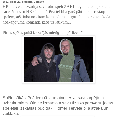
2011. gada 28. oktobris, Jelgava
HK Tērvete aizvadīja savu otru spēli ZAHL regulārā čempionāta,
sacenšoties ar HK Olaine. Tērvetei bija garš pārtraukums starp
spēlēm, atšķirībā no citām komandām un grūti bija paredzēt, kādā
noskaņojuma komanda kāps uz laukumu.
Pirms spēles puiši izskatījās mierīgi un pārliecināti.
Spēle sākās lēnā tempā, apmainoties ar savstarpējiem
uzbrukumiem. Olaine izmantoja savu fizisko pārsvaru, jo tās
spēlētāji izskatījās būdīgāki. Tomēr Tērvete bija ātrākā un
veiklāka.