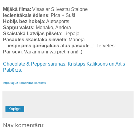
Mīļākā filma
: Visas ar Silvestru Stalone
Iecienītākais ēdiens
: Pica + Suši
Hobijs bez hokeja
: Autosports
Sapņu valsts:
Monako, Andora
Skaistākā Latvijas pilsēta
: Liepājā
Pasaules skaistākā sieviete
: Manējā
... iespējams garšīgākais alus pasaulē...
: Tērvetes!
Par sevi
: Vai ar mani vai pret mani! :)
Chocolate & Pepper sarunas. Kristaps Kaliksons un Artis
Pabērzs.
Atpakaļ uz komandas sarakstu
Kopīgot
Nav komentāru: